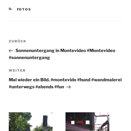
KATEGORIEN
FOTOS
Beitragsnavigation
Vorheriger
ZURÜCK
Beitrag
Sonnenuntergang in Montevideo #Montevideo
#sonnenuntergang
Nächster
WEITER
Beitrag
Mal wieder ein Bild. #montevido #hund #wandmalerei
#unterwegs #abends #fun