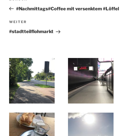
Beitrag
#Nachmittags#Coffee mit versenktem #Löffel
Nächster
WEITER
Beitrag
#stadtteilflohmarkt