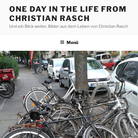
Zum
ONE DAY IN THE LIFE FROM
Inhalt
CHRISTIAN RASCH
springen
Und ein Blick weiter, Bilder aus dem Leben von Christian Rasch
Menü