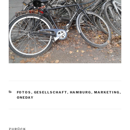
KATEGORIEN
FOTOS
,
GESELLSCHAFT
,
HAMBURG
,
MARKETING
,
ONEDAY
Beitragsnavigation
Vorheriger
ZURÜCK