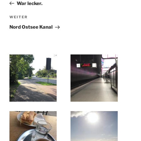
Beitrag
War lecker.
Nächster
WEITER
Beitrag
Nord Ostsee Kanal