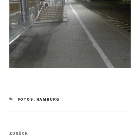
KATEGORIEN
FOTOS
,
HAMBURG
Beitragsnavigation
Vorheriger
ZURÜCK