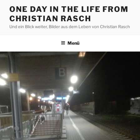
Zum
ONE DAY IN THE LIFE FROM
Inhalt
CHRISTIAN RASCH
springen
Und ein Blick weiter, Bilder aus dem Leben von Christian Rasch
Menü