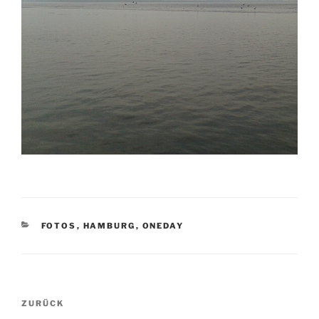
KATEGORIEN
FOTOS
,
HAMBURG
,
ONEDAY
Beitragsnavigation
Vorheriger
ZURÜCK