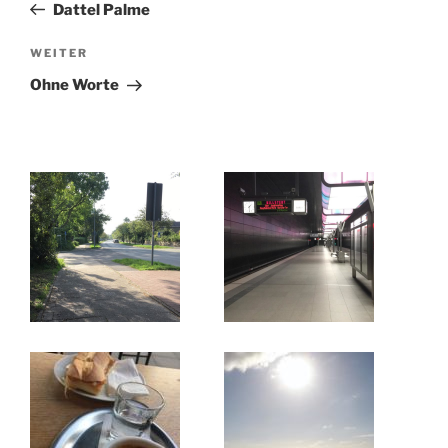
Beitrag
Dattel Palme
Nächster
WEITER
Beitrag
Ohne Worte