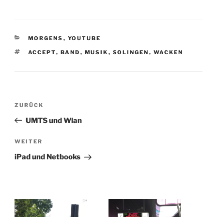
KATEGORIEN
MORGENS
,
YOUTUBE
SCHLAGWÖRTER
ACCEPT
,
BAND
,
MUSIK
,
SOLINGEN
,
WACKEN
Beitragsnavigation
Vorheriger
ZURÜCK
Beitrag
UMTS und Wlan
Nächster
WEITER
Beitrag
iPad und Netbooks