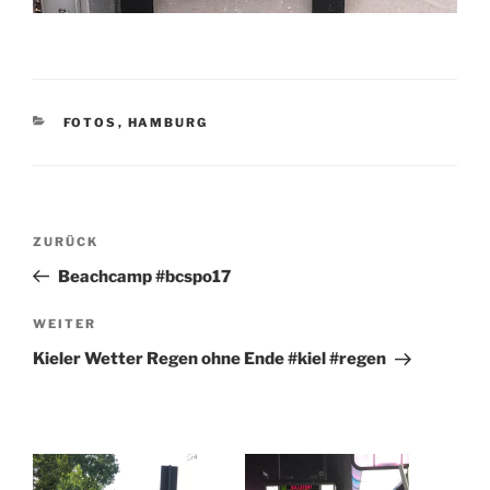
KATEGORIEN
FOTOS
,
HAMBURG
Beitragsnavigation
Vorheriger
ZURÜCK
Beitrag
Beachcamp #bcspo17
Nächster
WEITER
Beitrag
Kieler Wetter Regen ohne Ende #kiel #regen