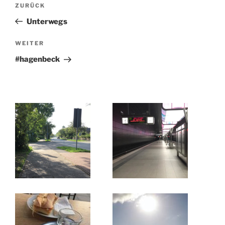
Vorheriger
ZURÜCK
Beitrag
Unterwegs
Nächster
WEITER
Beitrag
#hagenbeck