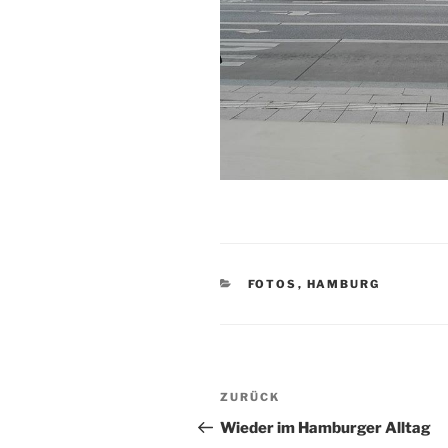
KATEGORIEN
FOTOS
,
HAMBURG
Beitragsnavigation
Vorheriger
ZURÜCK
Beitrag
Wieder im Hamburger Alltag