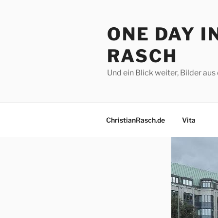
Zum
Inhalt
ONE DAY I
springen
RASCH
Und ein Blick weiter, Bilder a
ChristianRasch.de
Vita