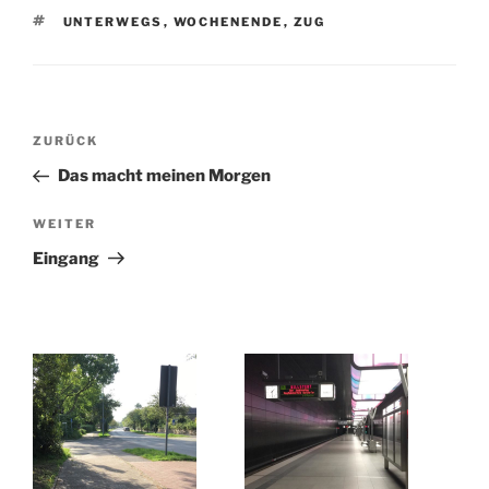
SCHLAGWÖRTER
UNTERWEGS
,
WOCHENENDE
,
ZUG
Beitragsnavigation
Vorheriger
ZURÜCK
Beitrag
Das macht meinen Morgen
Nächster
WEITER
Beitrag
Eingang