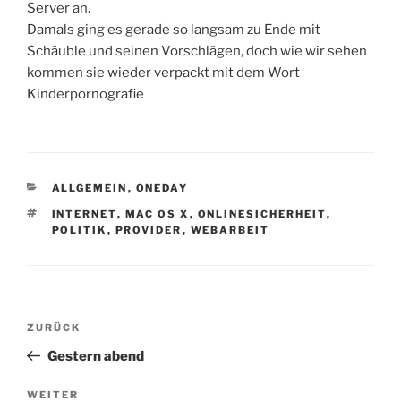
Server an.
Damals ging es gerade so langsam zu Ende mit
Schäuble und seinen Vorschlägen, doch wie wir sehen
kommen sie wieder verpackt mit dem Wort
Kinderpornografie
KATEGORIEN
ALLGEMEIN
,
ONEDAY
SCHLAGWÖRTER
INTERNET
,
MAC OS X
,
ONLINESICHERHEIT
,
POLITIK
,
PROVIDER
,
WEBARBEIT
Beitragsnavigation
Vorheriger
ZURÜCK
Beitrag
Gestern abend
Nächster
WEITER