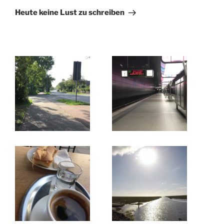
Beitrag
Heute keine Lust zu schreiben