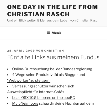
Zum
ONE DAY IN THE LIFE FROM
Inhalt
CHRISTIAN RASCH
springen
Und ein Blick weiter, Bilder aus dem Leben von Christian Rasch
Menü
VERÖFFENTLICHT
28. APRIL 2009
VON
CHRISTIAN
AM
Fünf alte Links aus meinem Fundus
Online-Durchsuchung bei der Bundesregierung
4 Wege seine Produktivität als Blogger und
“Webworker” zu steigern!
Verfassungsschützer wünschen sich
Ausweispflicht für Internet-Cafés
Load OSX 10.5 Leopard on the eeePC
MyIpNeighbors
schau dir deine Nachbar auf dem